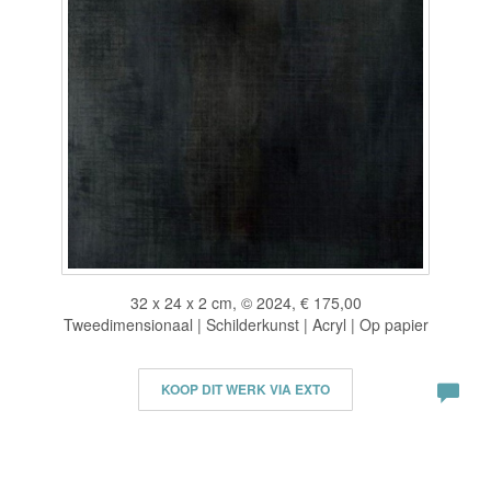
32 x 24 x 2 cm, © 2024, € 175,00
Tweedimensionaal | Schilderkunst | Acryl | Op papier
KOOP DIT WERK VIA EXTO