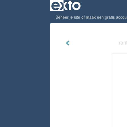
Beheer je site
of
maak een gratis accou
rar