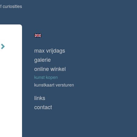
f curiosities
max vrijdags
galerie
online winkel
kunst kopen
kunstkaart versturen
links
contact