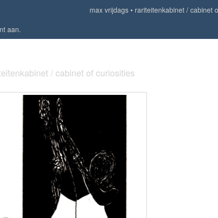
max vrijdags
rariteitenkabinet / cabinet o
nt aan
.
iteitenkabinet / cabinet of curiosities