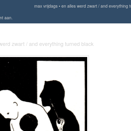
max vrijdags
en alles werd zwart / and everything 
nt aan
.
 werd zwart / and everything turned black