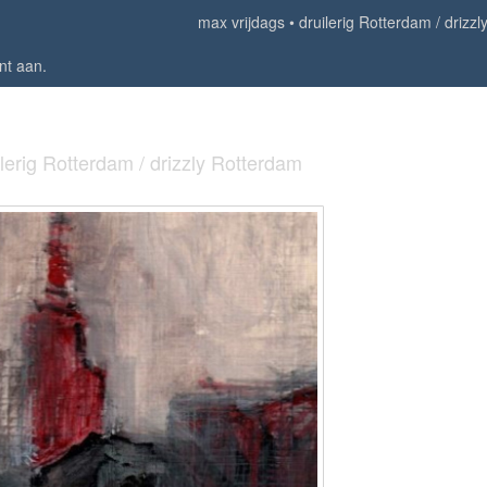
max vrijdags
druilerig Rotterdam / drizz
nt aan
.
ilerig Rotterdam / drizzly Rotterdam