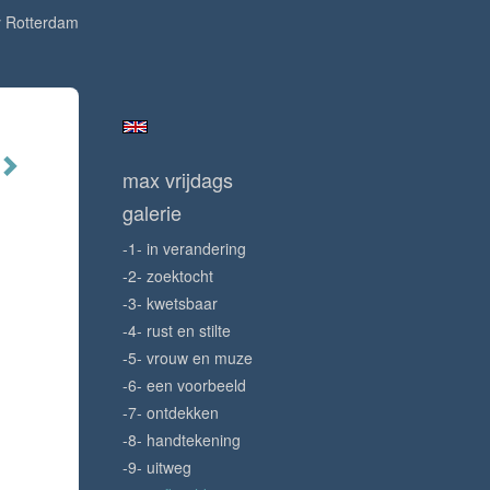
ly Rotterdam
max vrijdags
galerie
-1- in verandering
-2- zoektocht
-3- kwetsbaar
-4- rust en stilte
-5- vrouw en muze
-6- een voorbeeld
-7- ontdekken
-8- handtekening
-9- uitweg