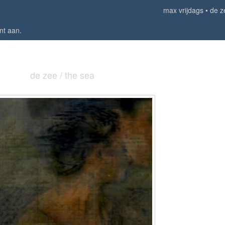
max vrijdags
de z
nt aan
.
de zee / the sea