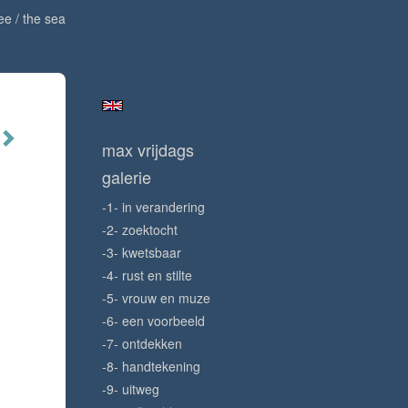
ee / the sea
max vrijdags
galerie
-1- in verandering
-2- zoektocht
-3- kwetsbaar
-4- rust en stilte
-5- vrouw en muze
-6- een voorbeeld
-7- ontdekken
-8- handtekening
-9- uitweg