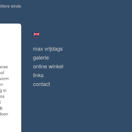
bittere einde
max vrijdags
galerie
online winkel
Ganse
sof
links
 vorm
contact
en
g in
oos
l
jk
 doen