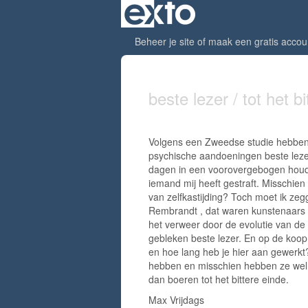
Beheer je site
of
maak een gratis accou
beste lezer / tot het b
Volgens een Zweedse studie hebben
psychische aandoeningen beste leze
dagen in een voorovergebogen houding
iemand mij heeft gestraft. Misschie
van zelfkastijding? Toch moet ik zeg
Rembrandt , dat waren kunstenaars " 
het verweer door de evolutie van de k
gebleken beste lezer. En op de koop 
en hoe lang heb je hier aan gewerkt
hebben en misschien hebben ze wel e
dan boeren tot het bittere einde.
Max Vrijdags