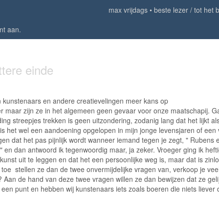
max vrijdags
beste lezer / tot het 
nt aan
.
ittere einde
 kunstenaars en andere creatievelingen meer kans op
r maar zijn ze in het algemeen geen gevaar voor onze maatschapij. 
 streepjes trekken is geen uitzondering, zodanig lang dat het lijkt al
n is het wel een aandoening opgelopen in mijn jonge levensjaren of een
gen dat het pas pijnlijk wordt wanneer iemand tegen je zegt, " Rubens 
en dan antwoord ik tegenwoordig maar, ja zeker. Vroeger ging ik hefti
unst uit te leggen en dat het een persoonlijke weg is, maar dat is zinl
toe stellen ze dan de twee onvermijdelijke vragen van, verkoop je vee
? Aan de hand van deze twee vragen willen ze dan bewijzen dat ze geli
en punt en hebben wij kunstenaars iets zoals boeren die niets liever