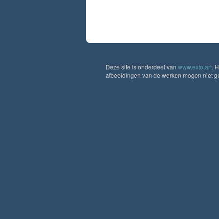
Deze site is onderdeel van
www.exto.art
. 
afbeeldingen van de werken mogen niet geb