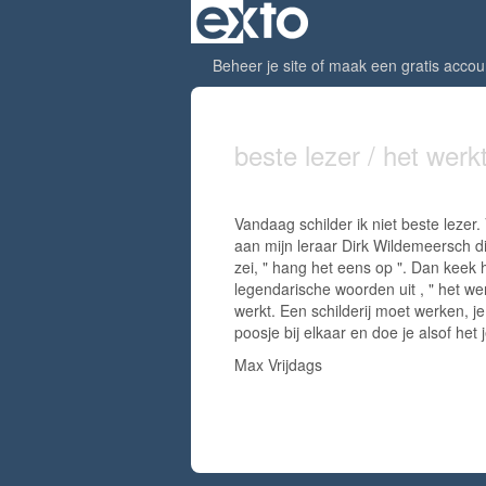
Beheer je site
of
maak een gratis accou
beste lezer / het werk
Vandaag schilder ik niet beste lezer.
aan mijn leraar Dirk Wildemeersch di
zei, " hang het eens op ". Dan keek hi
legendarische woorden uit , " het we
werkt. Een schilderij moet werken, j
poosje bij elkaar en doe je alsof het j
Max Vrijdags