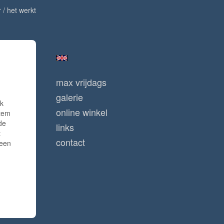
 / het werkt
max vrijdags
galerie
ik
online winkel
stem
de
links
t
contact
 een