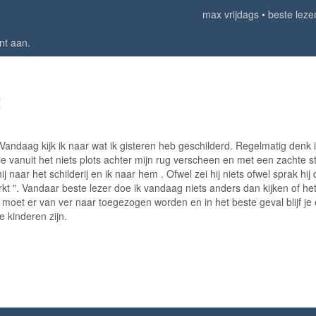
max vrijdags
beste lezer
nt aan
.
t
 Vandaag kijk ik naar wat ik gisteren heb geschilderd. Regelmatig denk 
e vanuit het niets plots achter mijn rug verscheen en met een zachte 
j naar het schilderij en ik naar hem . Ofwel zei hij niets ofwel sprak hij 
rkt ". Vandaar beste lezer doe ik vandaag niets anders dan kijken of he
e moet er van ver naar toegezogen worden en in het beste geval blijf je
e kinderen zijn.