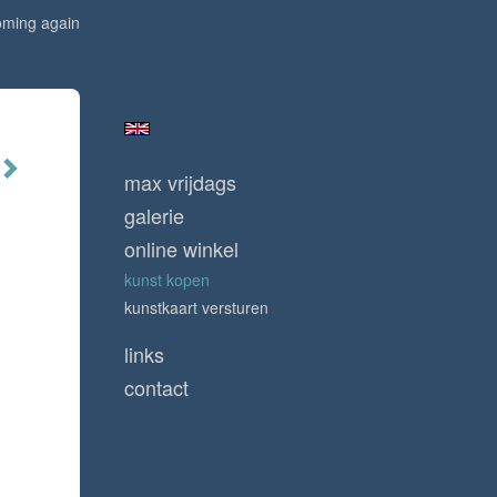
oming again
max vrijdags
galerie
online winkel
kunst kopen
kunstkaart versturen
links
contact