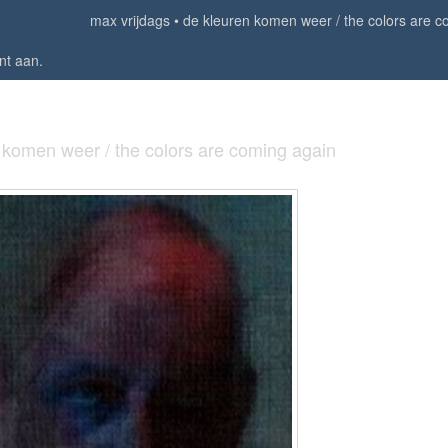
max vrijdags
de kleuren komen weer / the colors are c
nt aan
.
 komen weer / the colors are coming again