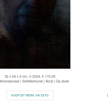
32 x 24 x 2 cm, © 2024, € 170,00
imensionaal | Schilderkunst | Acryl | Op doek
KOOP DIT WERK VIA EXTO